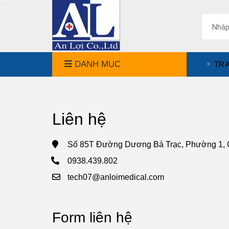
DANH MỤC
TR
Liên hệ
Số 85T Đường Dương Bá Trạc, Phường 1, Q
0938.439.802
tech07@anloimedical.com
Form liên hệ