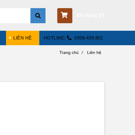
Giỏ hàng (
0
)
LIÊN HỆ
HOTLINE:
0938.439.802
Trang chủ
/
Liên hệ