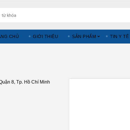
ANG CHỦ
GIỚI THIỆU
SẢN PHẨM
TIN Y TẾ
uận 8, Tp. Hồ Chí Minh