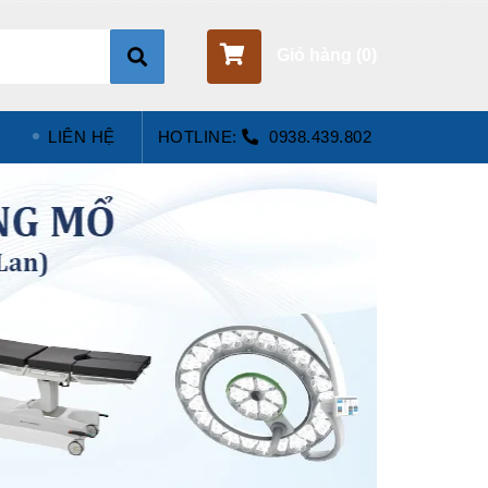
Giỏ hàng (
0
)
LIÊN HỆ
HOTLINE:
0938.439.802