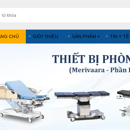
ANG CHỦ
GIỚI THIỆU
SẢN PHẨM
TIN Y TẾ