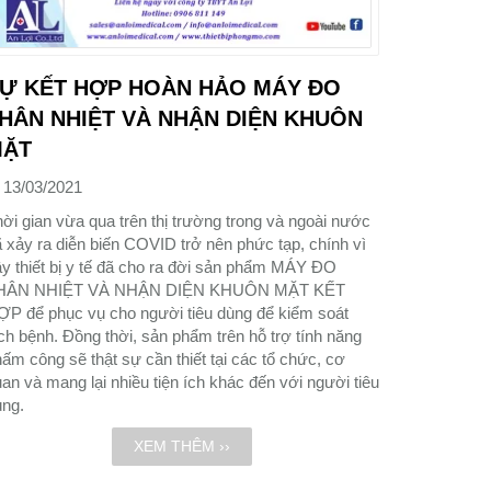
Ự KẾT HỢP HOÀN HẢO MÁY ĐO
HÂN NHIỆT VÀ NHẬN DIỆN KHUÔN
MẶT
13/03/2021
ời gian vừa qua trên thị trường trong và ngoài nước
 xảy ra diễn biến COVID trở nên phức tạp, chính vì
y thiết bị y tế đã cho ra đời sản phẩm MÁY ĐO
HÂN NHIỆT VÀ NHẬN DIỆN KHUÔN MẶT KẾT
ỢP để phục vụ cho người tiêu dùng để kiểm soát
ch bệnh. Đồng thời, sản phẩm trên hỗ trợ tính năng
ấm công sẽ thật sự cần thiết tại các tổ chức, cơ
an và mang lại nhiều tiện ích khác đến với người tiêu
ùng.
XEM THÊM ››