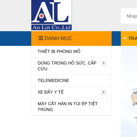
DANH MỤC
TR
THIẾT BỊ PHÒNG MỔ
DÙNG TRONG HỒ SỨC, CẤP
CỨU
TELEMEDICINE
XE ĐẨY Y TẾ
MÁY CẮT HÀN IN TÚI ÉP TIỆT
TRÙNG