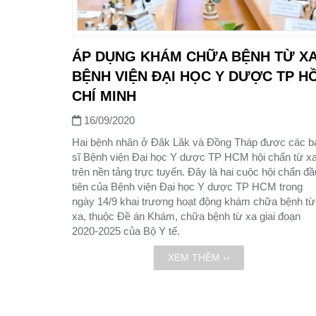
ÁP DỤNG KHÁM CHỮA BỆNH TỪ XA
BỆNH VIỆN ĐẠI HỌC Y DƯỢC TP H
CHÍ MINH
16/09/2020
Hai bệnh nhân ở Đăk Lăk và Đồng Tháp được các b
sĩ Bệnh viện Đại học Y dược TP HCM hội chẩn từ x
trên nền tảng trực tuyến. Đây là hai cuộc hội chẩn đầ
tiên của Bệnh viện Đại học Y dược TP HCM trong
ngày 14/9 khai trương hoạt động khám chữa bệnh từ
xa, thuộc Đề án Khám, chữa bệnh từ xa giai đoạn
2020-2025 của Bộ Y tế.
XEM THÊM ››