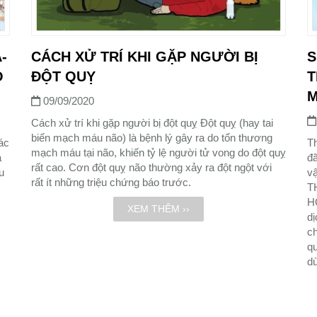
-
CÁCH XỬ TRÍ KHI GẶP NGƯỜI BỊ
S
Ồ
ĐỘT QUỴ
T
09/09/2020
Cách xử trí khi gặp người bị đột quỵ Đột quỵ (hay tai
biến mạch máu não) là bệnh lý gây ra do tổn thương
ác
Th
mạch máu tại não, khiến tỷ lệ người tử vong do đột quỵ
a
đã
rất cao. Cơn đột quỵ não thường xảy ra đột ngột với
u
vậ
rất ít những triệu chứng báo trước.
T
H
XEM THÊM ››
dị
ch
qu
d