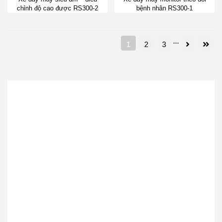
chỉnh độ cao được RS300-2
bệnh nhân RS300-1
...
1
2
3