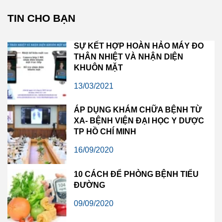
TIN CHO BẠN
SỰ KẾT HỢP HOÀN HẢO MÁY ĐO
THÂN NHIỆT VÀ NHẬN DIỆN
KHUÔN MẶT
13/03/2021
ÁP DỤNG KHÁM CHỮA BỆNH TỪ
XA- BỆNH VIỆN ĐẠI HỌC Y DƯỢC
TP HỒ CHÍ MINH
16/09/2020
10 CÁCH ĐỂ PHÒNG BỆNH TIỂU
ĐƯỜNG
09/09/2020