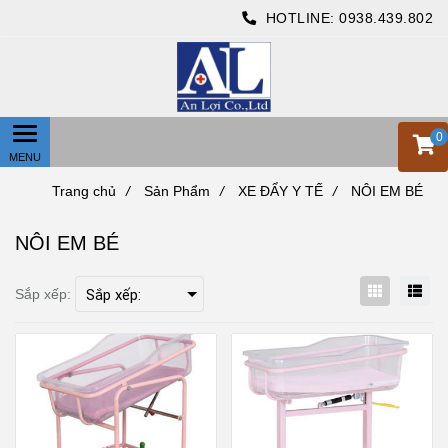
HOTLINE:
0938.439.802
0
Trang chủ
/
Sản Phẩm
/
XE ĐẨY Y TẾ
/
NÔI EM BÉ
NÔI EM BÉ
Sắp xếp: