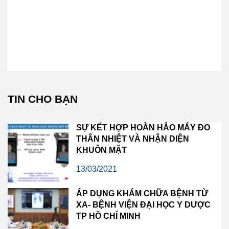
TIN CHO BẠN
SỰ KẾT HỢP HOÀN HẢO MÁY ĐO
THÂN NHIỆT VÀ NHẬN DIỆN
KHUÔN MẶT
13/03/2021
ÁP DỤNG KHÁM CHỮA BỆNH TỪ
XA- BỆNH VIỆN ĐẠI HỌC Y DƯỢC
TP HỒ CHÍ MINH