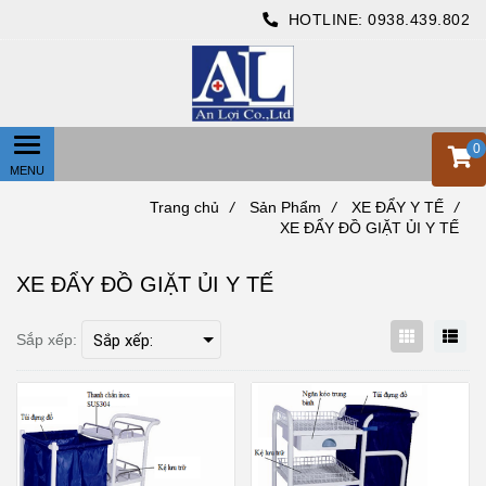
HOTLINE:
0938.439.802
0
Trang chủ
/
Sản Phẩm
/
XE ĐẨY Y TẾ
/
XE ĐẨY ĐỒ GIẶT ỦI Y TẾ
XE ĐẨY ĐỒ GIẶT ỦI Y TẾ
Sắp xếp: