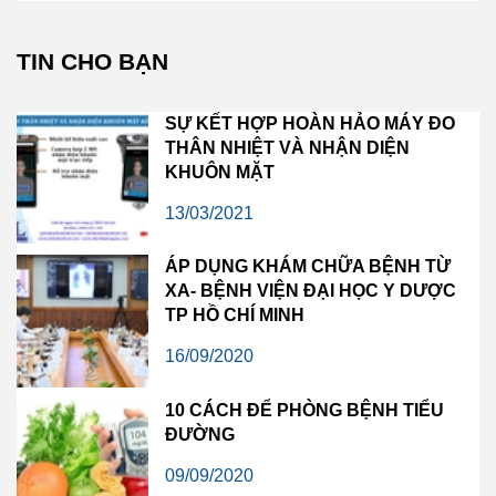
TIN CHO BẠN
SỰ KẾT HỢP HOÀN HẢO MÁY ĐO
THÂN NHIỆT VÀ NHẬN DIỆN
KHUÔN MẶT
13/03/2021
ÁP DỤNG KHÁM CHỮA BỆNH TỪ
XA- BỆNH VIỆN ĐẠI HỌC Y DƯỢC
TP HỒ CHÍ MINH
16/09/2020
10 CÁCH ĐỂ PHÒNG BỆNH TIỂU
ĐƯỜNG
09/09/2020