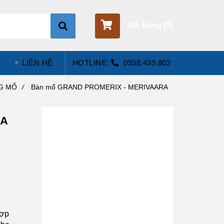
Giỏ hàng (
0
)
LIÊN HỆ
HOTLINE:
0938.439.802
NG MỔ
/
Bàn mổ GRAND PROMERIX - MERIVAARA
RA
hợp