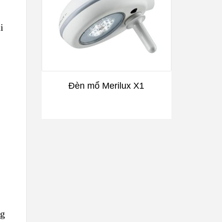
i
Đèn mổ Merilux X1
B
PRAC
ng