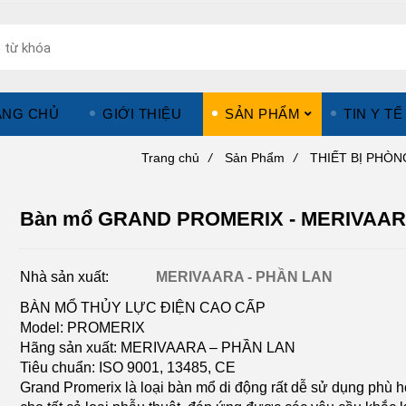
ANG CHỦ
GIỚI THIỆU
SẢN PHẨM
TIN Y TẾ
Trang chủ
/
Sản Phẩm
/
THIẾT BỊ PHÒ
Bàn mổ GRAND PROMERIX - MERIVAA
Nhà sản xuất:
MERIVAARA - PHẦN LAN
BÀN MỔ THỦY LỰC ĐIỆN CAO CẤP
Model: PROMERIX
Hãng sản xuất: MERIVAARA – PHẦN LAN
Tiêu chuẩn: ISO 9001, 13485, CE
Grand Promerix là loại bàn mổ di động rất dễ sử dụng phù 