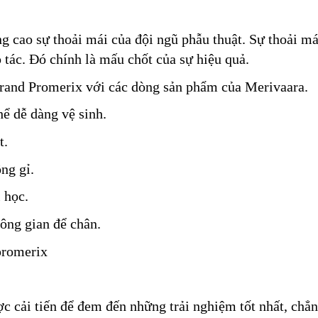
ng cao sự thoải mái của đội ngũ phẫu thuật. Sự thoải má
p tác. Đó chính là mấu chốt của sự hiệu quả.
Grand Promerix với các dòng sản phẩm của Merivaara.
ể dễ dàng vệ sinh.
t.
ng gỉ.
 học.
hông gian để chân.
promerix
ợc cải tiến để đem đến những trải nghiệm tốt nhất, chẳ