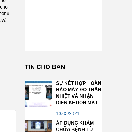
khe
 cho
merix
t và
TIN CHO BẠN
SỰ KẾT HỢP HOÀN
HẢO MÁY ĐO THÂN
NHIỆT VÀ NHẬN
DIỆN KHUÔN MẶT
13/03/2021
ÁP DỤNG KHÁM
CHỮA BỆNH TỪ