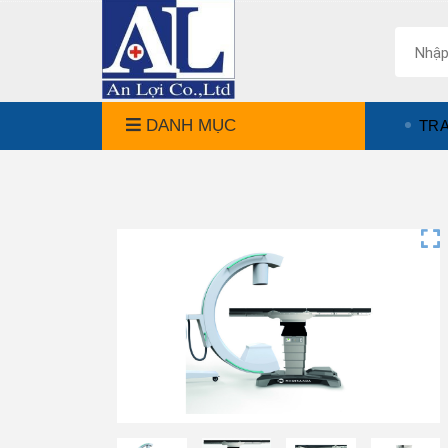
DANH MỤC
TR