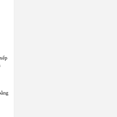
 xếp
n
bằng