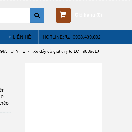
Giỏ hàng (
0
)
LIÊN HỆ
HOTLINE:
0938.439.802
GIẶT ỦI Y TẾ
/
Xe đẩy đồ giặt ủi y tế LCT-988561J
bên
Xe
 thép