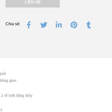
LIÊN HỆ
Chia sẻ:
goài
không gian
 2 rổ lưới bằng thép
a)