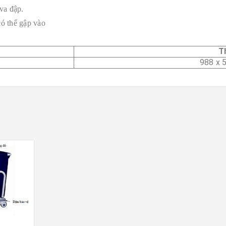
va đập.
có thể gập vào
T
988 x 