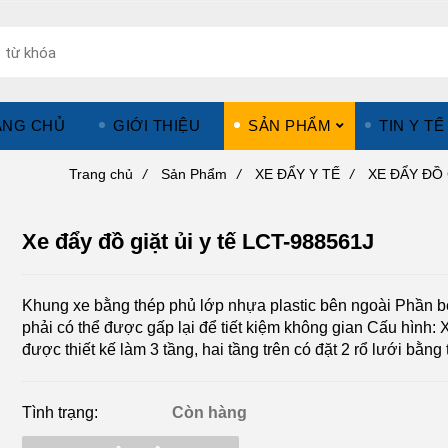
ANG CHỦ
GIỚI THIỆU
SẢN PHẨM
TIN Y TẾ
Trang chủ
/
Sản Phẩm
/
XE ĐẨY Y TẾ
/
XE ĐẨY ĐỒ 
Xe đẩy đồ giặt ủi y tế LCT-988561J
Khung xe bằng thép phủ lớp nhựa plastic bên ngoài Phần 
phải có thể được gấp lại để tiết kiệm không gian Cấu hình: 
được thiết kế làm 3 tầng, hai tầng trên có đặt 2 rổ lưới bằng
Tình trạng:
Còn hàng