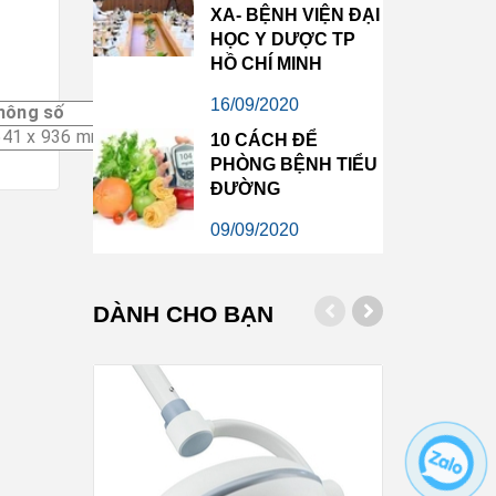
XA- BỆNH VIỆN ĐẠI
HỌC Y DƯỢC TP
HỒ CHÍ MINH
16/09/2020
hông số
541 x 936 mm
10 CÁCH ĐỂ
PHÒNG BỆNH TIỂU
ĐƯỜNG
09/09/2020
DÀNH CHO BẠN