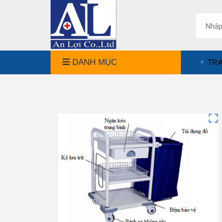
DANH MỤC
TR