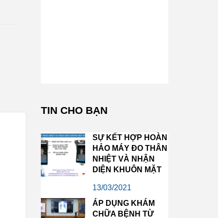
TIN CHO BẠN
SỰ KẾT HỢP HOÀN
HẢO MÁY ĐO THÂN
NHIỆT VÀ NHẬN
DIỆN KHUÔN MẶT
13/03/2021
ÁP DỤNG KHÁM
CHỮA BỆNH TỪ