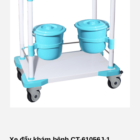
Xe đẩy khám bệnh CT-61056J-1