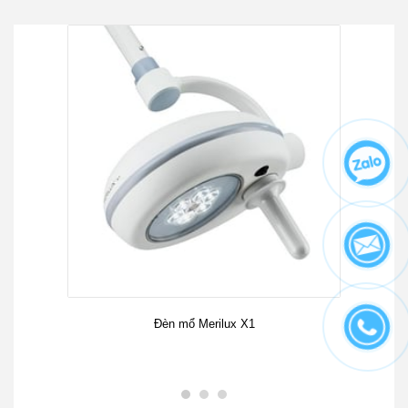
Đèn mổ Merilux X1