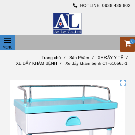
HOTLINE:
0938.439.802
0
Trang chủ
/
Sản Phẩm
/
XE ĐẨY Y TẾ
/
XE ĐẨY KHÁM BỆNH
/
Xe đẩy khám bệnh CT-61056J-1