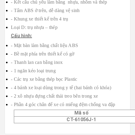
- Kết cấu chủ yếu làm bằng nhựa, nhôm và thép
-
Tấm ABS ở trên, dễ dàng vệ sinh
-
Khung xe thiết kế trên 4 trụ
Loại D: trụ nhựa – thép
Cấu hình:
-
Mặt bàn làm bằng chất liệu ABS
-
Bề mặt phía trên thiết kế có gờ
-
Thanh lan can bằng inox
-
1 ngăn kéo loại trung
-
Các trụ xe bằng thép bọc Plastic
-
4 bánh xe loại dùng trong y tế (hai bánh có khóa)
-
2 xô nhựa đựng chất thải treo bên trong xe
-
Phần 4 góc chân đế xe có miếng đệm chống va đập
Mã số
CT-61056J-1