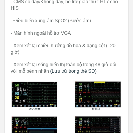
- CMS có dây/Không dây, hỗ trợ giao thức HL7 cho
HIS
- Điều biến xung-âm SpO2 (Bước âm)
- Màn hình ngoài hỗ trợ VGA
- Xem xét lại chiều hướng đồ họa & dạng cột (120
giờ)
- Xem xét lại sóng hiển thị toàn bộ trong 48 giờ đối
với mỗ bệnh nhân
(Lưu trữ trong thẻ SD)