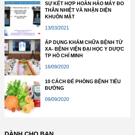
SỰ KẾT HỢP HOÀN HẢO MÁY ĐO
THÂN NHIỆT VÀ NHẬN DIỆN
KHUÔN MẶT
13/03/2021
ÁP DỤNG KHÁM CHỮA BỆNH TỪ
XA- BỆNH VIỆN ĐẠI HỌC Y DƯỢC
TP HỒ CHÍ MINH
16/09/2020
10 CÁCH ĐỂ PHÒNG BỆNH TIỂU
ĐƯỜNG
09/09/2020
DÀNH CHO BẠN