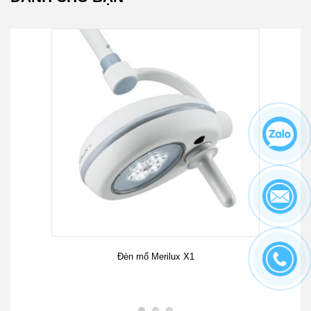
Đèn mổ Merilux X1