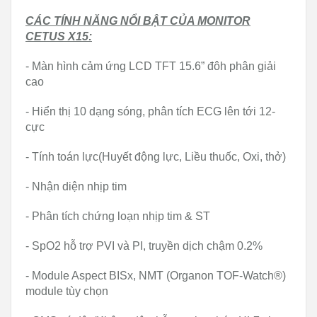
CÁC TÍNH NĂNG NỔI BẬT CỦA MONITOR
CETUS X15:
- Màn hình cảm ứng LCD TFT 15.6” đôh phân giải
cao
- Hiển thị 10 dạng sóng, phân tích ECG lên tới 12-
cực
- Tính toán lực(Huyết động lực, Liều thuốc, Oxi, thở)
- Nhận diện nhịp tim
- Phân tích chứng loạn nhịp tim & ST
- SpO2 hỗ trợ PVI và PI, truyền dịch chậm 0.2%
- Module Aspect BISx, NMT (Organon TOF-Watch®)
module tùy chọn